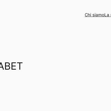
Chi siamo
La 
ABET