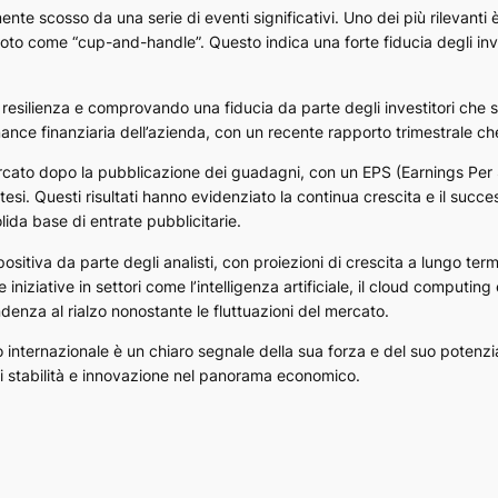
ente scosso da una serie di eventi significativi. Uno dei più rilevanti
oto come “cup-and-handle”. Questo indica una forte fiducia degli inve
esilienza e comprovando una fiducia da parte degli investitori che s
mance finanziaria dell’azienda, con un recente rapporto trimestrale che
ercato dopo la pubblicazione dei guadagni, con un EPS (Earnings Per S
ttesi. Questi risultati hanno evidenziato la continua crescita e il succ
da base di entrate pubblicitarie.
positiva da parte degli analisti, con proiezioni di crescita a lungo te
 iniziative in settori come l’intelligenza artificiale, il cloud computi
denza al rialzo nonostante le fluttuazioni del mercato.
o internazionale è un chiaro segnale della sua forza e del suo potenzia
i stabilità e innovazione nel panorama economico.