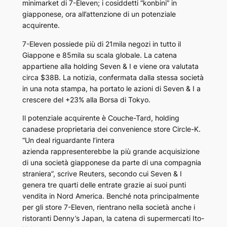
minimarket di 7-Eleven; i cosiddetti “
konbini
” in
giapponese, ora all’attenzione di un potenziale
acquirente.
7-Eleven possiede più di 21mila negozi in tutto il
Giappone e 85mila su scala globale. La catena
appartiene alla holding
Seven & I
e viene ora valutata
circa $38B. La notizia, confermata dalla stessa società
in una nota stampa, ha portato le azioni di Seven & I a
crescere del +23% alla Borsa di Tokyo.
Il potenziale acquirente è Couche-Tard, holding
canadese proprietaria dei convenience store Circle-K.
“Un deal riguardante l’intera
azienda rappresenterebbe la più grande acquisizione
di una società giapponese da parte di una compagnia
straniera”, scrive Reuters, secondo cui Seven & I
genera tre quarti delle entrate grazie ai suoi punti
vendita in Nord America. Benché nota principalmente
per gli store 7-Eleven, rientrano nella società anche i
ristoranti Denny’s Japan, la catena di supermercati Ito-